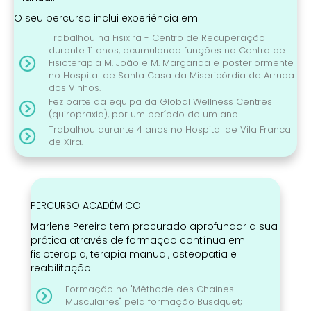
O seu percurso inclui experiência em:
Trabalhou na Fisixira - Centro de Recuperação
durante 11 anos, acumulando funções no Centro de
Fisioterapia M. João e M. Margarida e posteriormente
no Hospital de Santa Casa da Misericórdia de Arruda
dos Vinhos.
Fez parte da equipa da Global Wellness Centres
(quiropraxia), por um período de um ano.
Trabalhou durante 4 anos no Hospital de Vila Franca
de Xira.
PERCURSO ACADÉMICO
Marlene Pereira tem procurado aprofundar a sua
prática através de formação contínua em
fisioterapia, terapia manual, osteopatia e
reabilitação.
Formação no "Méthode des Chaines
Musculaires" pela formação Busdquet;