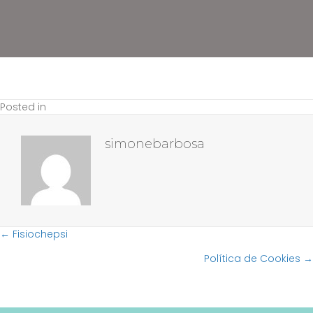
Posted in
simonebarbosa
← Fisiochepsi
Posts
Política de Cookies →
navigation