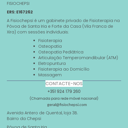
FISIOCHEPSI
ERS: E167262
A Fisiochepsi é um gabinete privado de Fisioterapia na
Póvoa de Santa Iria e Forte da Casa (Vila Franca de
Xira) com sessões individuais:
Fisioterapia
Osteopatia
Osteopatia Pediátrica
Articulação Temperomandibular (ATM)
Eletropuntura
Fisioterapia ao Domicílio
Massagem
CONTACTE-NOS
+351 924 179 260
(Chamada para rede móvel nacional)
geral@fisiochepsi.com
Avenida Antero de Quental, loja 3B.
Bairro da Chepsi
Póvoa de Santa Iria