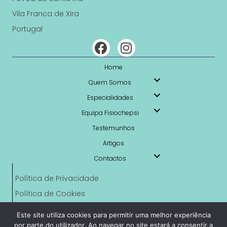
Vila Franca de Xira
Portugal
Home
Quem Somos
Especialidades
Equipa Fisiochepsi
Testemunhos
Artigos
Contactos
Política de Privacidade
Política de Cookies
Livro de Reclamações Online
Este site utiliza cookies para permitir uma melhor experiência
RAL
por parte do utilizador. Ao navegar no site estará a consentir a