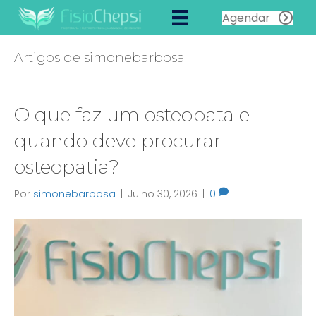
Agendar
Artigos de simonebarbosa
O que faz um osteopata e
quando deve procurar
osteopatia?
Por
simonebarbosa
|
Julho 30, 2026
|
0