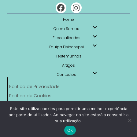
Home
Quem Somos
Especialidades
Equipa Fisiochepsi
Testemunhos
Artigos
Contactos
Política de Privacidade
Política de Cookies
Livro de Reclamações Online
Este site utiliza cookies para permitir uma melhor experiência
RAL
por parte do utilizador. Ao navegar no site estará a consentir a
sua utilização.
© 2023 FisioChepsi. All Rights Reserved. Powered by
Like My
Ok
Web