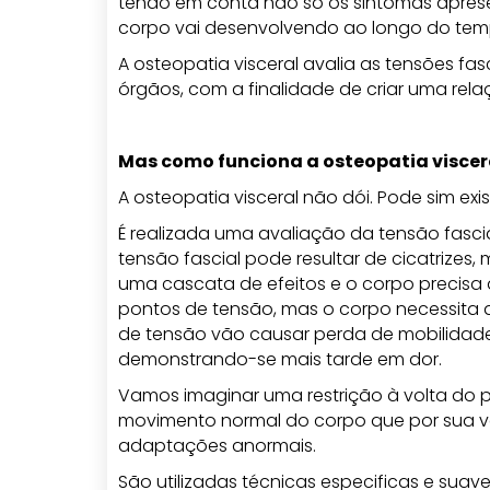
tendo em conta não só os sintomas apr
corpo vai desenvolvendo ao longo do tem
A osteopatia visceral avalia as tensões fa
órgãos, com a finalidade de criar uma relaç
Mas como funciona a osteopatia viscer
A osteopatia visceral não dói. Pode sim exi
É realizada uma avaliação da tensão fasci
tensão fascial pode resultar de cicatrizes
uma cascata de efeitos e o corpo precisa
pontos de tensão, mas o corpo necessita 
de tensão vão causar perda de mobilidade
demonstrando-se mais tarde em dor.
Vamos imaginar uma restrição à volta do p
movimento normal do corpo que por sua vez 
adaptações anormais.
São utilizadas técnicas especificas e suav