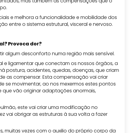
esentados, mas também as compensações que o
po.
sciais e melhora a funcionalidade e mobilidade dos
ão entre o sistema estrutural, visceral e nervoso.
al? Provoca dor?
stir algum desconforto numa região mais sensível.
al e ligamentar que conectam os nossos órgãos, a
, má postura, acidentes, quedas, doenças, que criam
 de as compensar. Esta compensação vai criar
de se movimentar, ao nos mexermos estes pontos
 que vão originar adaptações anormais,
ulmão, este vai criar uma modificação no
vai obrigar as estruturas à sua volta a fazer
es, muitas vezes com o auxilio do próprio corpo da