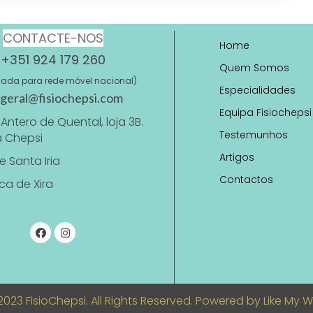
CONTACTE-NOS
Home
+351 924 179 260
Quem Somos
da para rede móvel nacional)
Especialidades
geral@fisiochepsi.com
Equipa Fisiochepsi
Antero de Quental, loja 3B.
Testemunhos
a Chepsi
Artigos
 Santa Iria
Contactos
nca de Xira
2023 FisioChepsi. All Rights Reserved. Powered by
Like My 