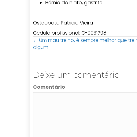
Hérnia do hiato, gastrite
Osteopata Patricia Vieira
Cédula profissional: C-0031798
← Um mau treino, é sempre melhor que trei
Posts
algum
navigation
Deixe um comentário
Comentário